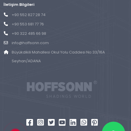
İletişim Bilgileri
+90 552 827 28 74
+90 553 681 77 76
+90 322 485 66 98
info@hoffsonn.com
Büyükdikili Mahallesi Okul Yolu Caddesi No:33/16A
Seyhan/ADANA