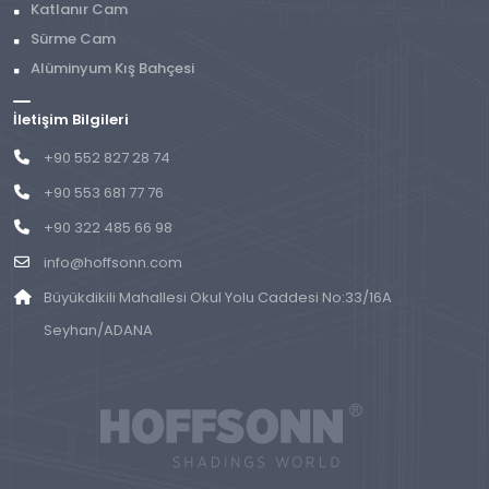
Katlanır Cam
Sürme Cam
Alüminyum Kış Bahçesi
İletişim Bilgileri
+90 552 827 28 74
+90 553 681 77 76
+90 322 485 66 98
info@hoffsonn.com
Büyükdikili Mahallesi Okul Yolu Caddesi No:33/16A
Seyhan/ADANA